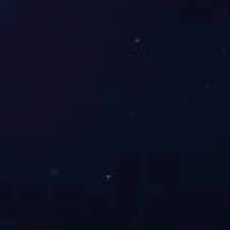
完美(中国)体育365-完美 SPORTS 平台官网 - 🧧🧧😄😄✅完美
体育365,中国,完美SPORTS✅完美(中国)体育365-完美
SPORTS 平台官网👑【hhcaac.com】👑是亚洲顶级体育文化
平台,完美传承！完美体育官网讲述体育历史、传奇人物、
经典瞬间！完美体育：完美SPORTS,文化传承!!!