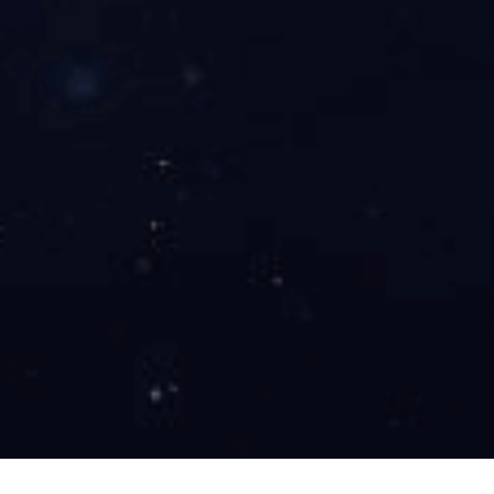
导航
了解完美体育
体育热点
体育明星
服务类型
加入完美体育365
网站地图
XML
加入完美体育365