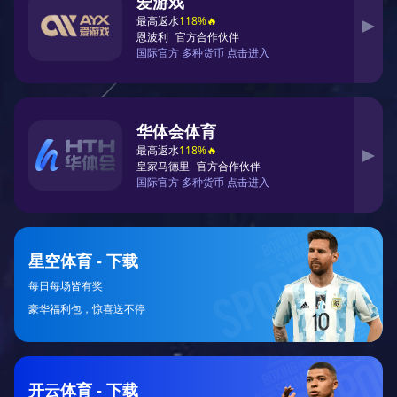
23
+
多年经验
250
+
在职员工