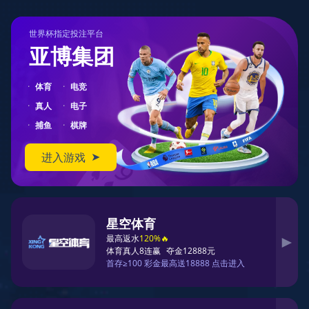
了解完美体育
Home
About Us
ABOUT OUR COMPANY