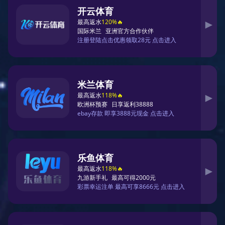
了解完美体育
完美体育365平台官网
始创于2008年，总部位于贵州省仁怀
市。作为一家专注于体育产业的公司，我们致力于推动体育
事业的发展，为广大体育爱好者提供优质的产品和服务。
公司拥有一支充满活力和创造力的团队，致力于研发和生产
各类体育用品和装备。无论是足球、篮球、羽毛球，还是游
泳、跑步等运动项目，
完美体育365平台官网
都能满足您的
需求。我们不断引进先进的生产设备和技术，保证产品质量
的同时，也注重产品的设计和功能性，努力为广大运动爱好
者提供更好的体验。
除了产品销售，
完美体育365平台官网
也积极参与体育赛事
和活动的赞助和支持。我们注重体育与社会责任的结合，积
极推动体育公益事业的发展，为体育事业的繁荣贡献自己的
力量。